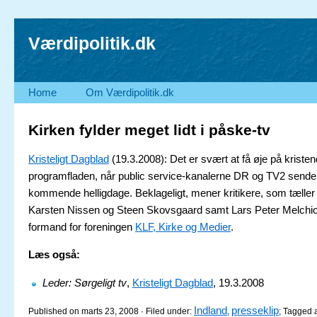
Værdipolitik.dk
Home
Om Værdipolitik.dk
Kirken fylder meget lidt i påske-tv
Kristeligt Dagblad
(19.3.2008): Det er svært at få øje på krist
programfladen, når public service-kanalerne DR og TV2 sender
kommende helligdage. Beklageligt, mener kritikere, som tælle
Karsten Nissen og Steen Skovsgaard samt Lars Peter Melchio
formand for foreningen
KLF, Kirke og Medier
.
Læs også:
Leder: Sørgeligt tv
,
Kristeligt Dagblad
, 19.3.2008
Indland
presseklip
Published on marts 23, 2008 · Filed under:
,
; Tagged 