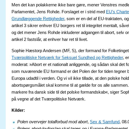
Men det kan polakkerne ikke bare gøre, mener Venstres medl
Parlamentet, Jens Rohde. Forslaget er i strid med
EU’s Chart
Grundlæggende Rettigheder
, som er en del af EU-traktaten, o
artikel 3 sikrer enhver EU borgers ret til integritet mentalt, såv
og det mener Jens Rohde inkluderer adgangen til abort, selv om
artikel 2 fastslår, at enhver har ret til livet.
Sophie Hæstorp Andersen (MF, S), der formand for Folketinge
Tværpolitiske Netværk for Seksuel Sundhed og Rettigheder
, e
moderat: »Abort er et nationalt anliggende, og sådan skal det f
som nuværende EU formand er det Polen der for tiden tegner 
Europa udadtil i verden. Og vi vil ikke tillade, at den polske holdn
abortspørgsmålet skal komme til at gælde for os alle sammen.
markere fra dansk side til det polske formandskab«, siger So
på vegne af det Tværpolitiske Netværk.
Kilder:
Polen overvejer totalforbud mod abort
,
Sex & Samfund
, 08.
Polens abort-lovforslag skal tages op i Europa-Parlamentet