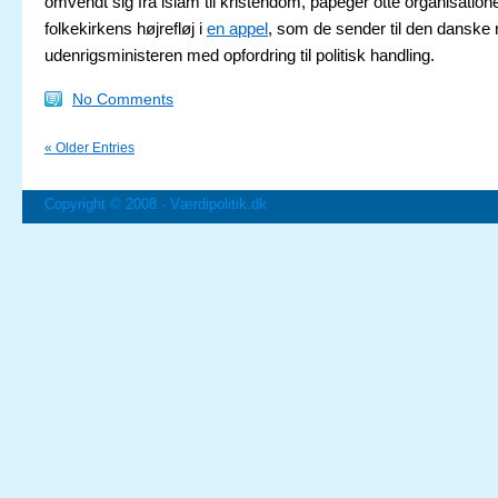
omvendt sig fra islam til kristendom, påpeger otte organisation
folkekirkens højrefløj i
en appel
, som de sender til den danske 
udenrigsministeren med opfordring til politisk handling.
No Comments
« Older Entries
Copyright © 2008 ·
Værdipolitik.dk