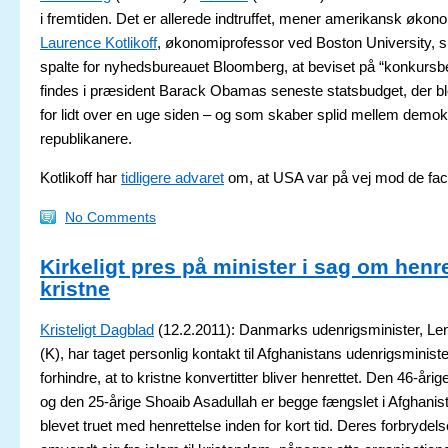
i fremtiden. Det er allerede indtruffet, mener amerikansk økon
Laurence Kotlikoff
, økonomiprofessor ved Boston University, sk
spalte for nyhedsbureauet Bloomberg, at beviset på “konkurs
findes i præsident Barack Obamas seneste statsbudget, der bl
for lidt over en uge siden – og som skaber splid mellem demok
republikanere.
Kotlikoff har
tidligere advaret
om, at USA var på vej mod de fac
No Comments
Kirkeligt pres på minister i sag om henre
kristne
Kristeligt Dagblad
(12.2.2011): Danmarks udenrigsminister, L
(K), har taget personlig kontakt til Afghanistans udenrigsminister
forhindre, at to kristne konvertitter bliver henrettet. Den 46-år
og den 25-årige Shoaib Asadullah er begge fængslet i Afghanis
blevet truet med henrettelse inden for kort tid. Deres forbrydels