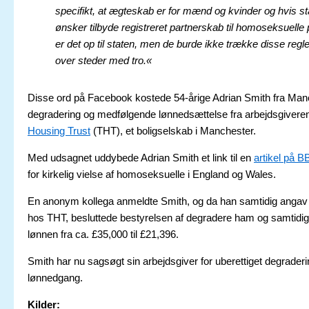
specifikt, at ægteskab er for mænd og kvinder og hvis st
ønsker tilbyde registreret partnerskab til homoseksuelle 
er det op til staten, men de burde ikke trække disse regl
over steder med tro.«
Disse ord på Facebook kostede 54-årige Adrian Smith fra Man
degradering og medfølgende lønnedsættelse fra arbejdsgiver
Housing Trust
(THT), et boligselskab i Manchester.
Med udsagnet uddybede Adrian Smith et link til en
artikel på 
for kirkelig vielse af homoseksuelle i England og Wales.
En anonym kollega anmeldte Smith, og da han samtidig angav
hos THT, besluttede bestyrelsen af degradere ham og samtidi
lønnen fra ca. £35,000 til
£21,396.
Smith har nu sagsøgt sin arbejdsgiver for uberettiget degrader
lønnedgang.
Kilder: