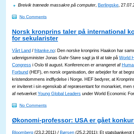
Breivik trænede massakre på computer
,
Berlingske
, 27.07
No Comments
Norsk kronprins taler på international k
for sekularister
Vårt Land
/
fritanke.no
: Den norske kronprins Haakon har s
udenrigsminister Jonas Gahr-Støre sagt ja til at tale på
World 
Congress
i Oslo til august. Konferencen er arrangeret af
Human
Forbund
(HEF), en norsk organisation, der arbejder for at beg
kristendommens indflydelse i Norge. HEF bedyrer, at Kronpri
er inviteret i sin egenskab af repræsentant for monarkiet, m
af netværket
Young Global Leaders
under World Economic Fo
No Comments
Økonomi-professor: USA er gået konkur
Bloomberg
(23.2.2011) /
Børsen
(25.2.2011): Et statsbankerot 