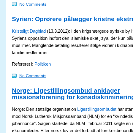
No Comments
Syrien: Oprørere pålægger kristne ekstr
Kristeligt Dagblad
(13.3.2012): I den krigshærgede syriske by
Syriens opposition indført den islamiske skat jizya, der kun p
muslimer. Manglende betaling resulterer ifølge vidner i kidnapn
familiemedlemmer
Refereret i:
Politiken
No Comments
Norge: Ligestillingsombud anklager
missionsforening for kønsdiskriminerin
Norge: Den statslige organisation
Ligestillingsombudet
har star
mod Norsk Luthersk Misjonssamband (NLM) for en “kvindedis
jobannonce”. Sagen startede, da NLM i februar 2011 søgte en 
økonomileder. Efter norsk lov er det forbudt at forskelsbehand