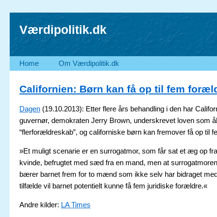
Værdipolitik.dk
Home
Om Værdipolitik.dk
Californien: Børn kan få op til fem foræl
Dagen
(19.10.2013): Etter flere års behandling i den har Califo
guvernør, demokraten Jerry Brown, underskrevet loven som åb
“flerforældreskab”, og californiske børn kan fremover få op til 
»Et muligt scenarie er en surrogatmor, som får sat et æg op fr
kvinde, befrugtet med sæd fra en mand, men at surrogatmoren e
bærer barnet frem for to mænd som ikke selv har bidraget med
tilfælde vil barnet potentielt kunne få fem juridiske forældre.«
Andre kilder:
LA Times