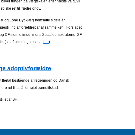
 bliver tungen på vægtskålen efter næste valg, vil
sbiske ret til ‘fædre’orlov.
øl og Lone Dybkjær) fremsatte sidste år
‘ligestilling af forældrepar af samme køn’. Forslaget
e og DF stemte imod, mens Socialdemokraterne, SF,
for (se afstemningsresultat
her
).
lige adoptivforældre
et flertal bestående af regeringen og Dansk
ældre
ret til at få forhøjet børnetilskud.
stillet af SF.