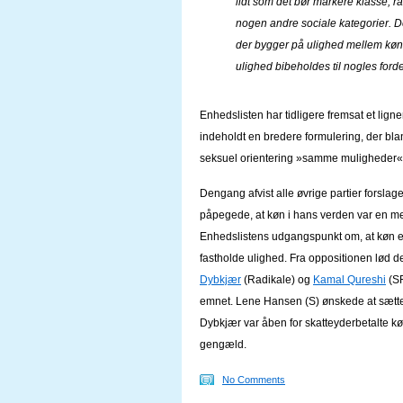
lidt som det bør markere klasse, race
nogen andre sociale kategorier. D
der bygger på ulighed mellem køn,
ulighed bibeholdes til nogles for
Enhedslisten har tidligere fremsat et lign
indeholdt en bredere formulering, der blan
seksuel orientering »samme muligheder«
Dengang afvist alle øvrige partier forsla
påpegede, at køn i hans verden var en m
Enhedslistens udgangspunkt om, at køn er e
fastholde ulighed. Fra oppositionen lød d
Dybkjær
(Radikale) og
Kamal Qureshi
(SF
emnet. Lene Hansen (S) ønskede at sætte
Dybkjær var åben for skatteyderbetalte køn
gengæld.
No Comments