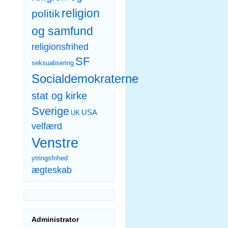
religion
politik
og samfund
religionsfrihed
SF
seksualisering
Socialdemokraterne
stat og kirke
Sverige
USA
UK
velfærd
Venstre
ytringsfrihed
ægteskab
Administrator