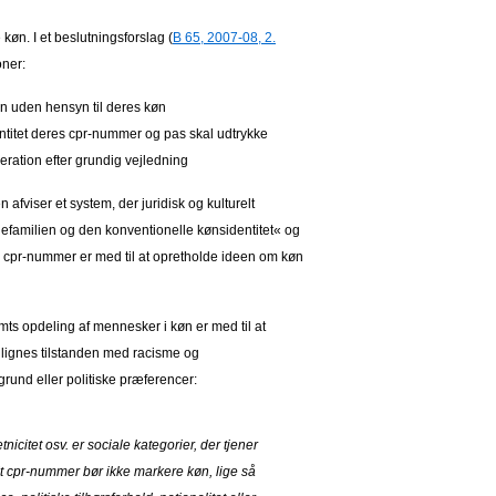
køn. I et beslutningsforslag (
B 65, 2007-08, 2.
oner:
n uden hensyn til deres køn
ntitet deres cpr-nummer og pas skal udtrykke
operation efter grundig vejledning
fviser et system, der juridisk og kulturelt
nefamilien og den konventionelle kønsidentitet« og
 cpr-nummer er med til at opretholde ideen om køn
mts opdeling af mennesker i køn er med til at
enlignes tilstanden med racisme og
rund eller politiske præferencer:
nicitet osv. er sociale kategorier, der tjener
 Et cpr-nummer bør ikke markere køn, lige så