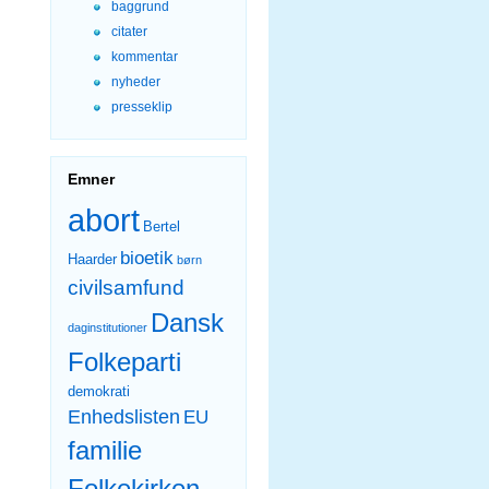
baggrund
citater
kommentar
nyheder
presseklip
Emner
abort
Bertel
bioetik
Haarder
børn
civilsamfund
Dansk
daginstitutioner
Folkeparti
demokrati
Enhedslisten
EU
familie