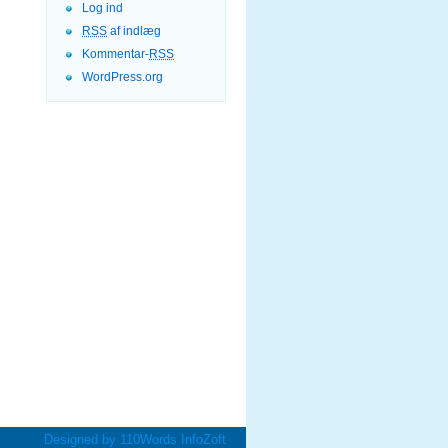
Log ind
RSS
af indlæg
Kommentar-
RSS
WordPress.org
Designed by
110Words
InfoZoft