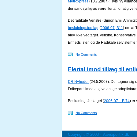
Metroxpress
(13.7.2007): Hvis Ny Alliance
der sandsynligvis være flertal for at give le
Det radikale Venstre (Simon Emil Ammitzb
beslutningsforslag
(
2006-07, B11
) om at 
blev ikke vedtaget. Venstre, Konservativ
Enhedslisten og de Radikale selv stemte 
No Comments
Flertal imod tillæg til en
DR Nyheder
(24.5.2007): Der tegner sig 
Folkeparti imod at give enlige adoptivfor
Beslutningsforslaget (
2006-07 – B 74
) er 
No Comments
Copyright © 2008 ·
Værdipolitik.dk