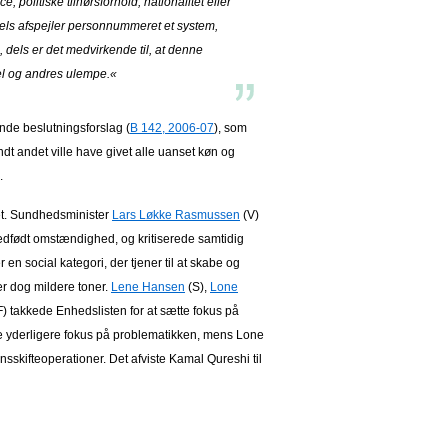
, politiske tilhørsforhold, nationalitet eller
els afspejler personnummeret et system,
 dels er det medvirkende til, at denne
del og andres ulempe.«
ende beslutningsforslag (
B 142, 2006-07
), som
dt andet ville have givet alle uanset køn og
.
get. Sundhedsminister
Lars Løkke Rasmussen
(V)
edfødt omstændighed, og kritiserede samtidig
n social kategori, der tjener til at skabe og
er dog mildere toner.
Lene Hansen
(S),
Lone
) takkede Enhedslisten for at sætte fokus på
 yderligere fokus på problematikken, mens Lone
sskifteoperationer. Det afviste Kamal Qureshi til