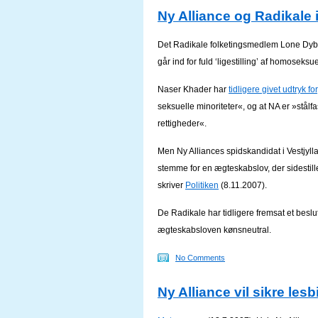
Ny Alliance og Radikale 
Det Radikale folketingsmedlem Lone Dybkjæ
går ind for fuld ‘ligestilling’ af homoseksue
Naser Khader har
tidligere givet udtryk for
seksuelle minoriteter«, og at NA er »stål
rettigheder«.
Men Ny Alliances spidskandidat i Vestjylla
stemme for en ægteskabslov, der sidesti
skriver
Politiken
(8.11.2007).
De Radikale har tidligere fremsat et beslu
ægteskabsloven kønsneutral.
No Comments
Ny Alliance vil sikre les