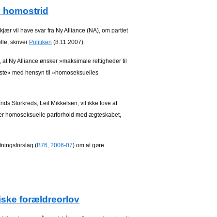
i homostrid
r vil have svar fra Ny Alliance (NA), om partiet
lle, skriver
Politiken
(8.11.2007).
, at Ny Alliance ønsker »maksimale rettigheder til
faste« med hensyn til »homoseksuelles
nds Storkreds, Leif Mikkelsen, vil ikke love at
ller homoseksuelle parforhold med ægteskabet,
tningsforslag (
B76, 2006-07
) om at gøre
biske forældreorlov