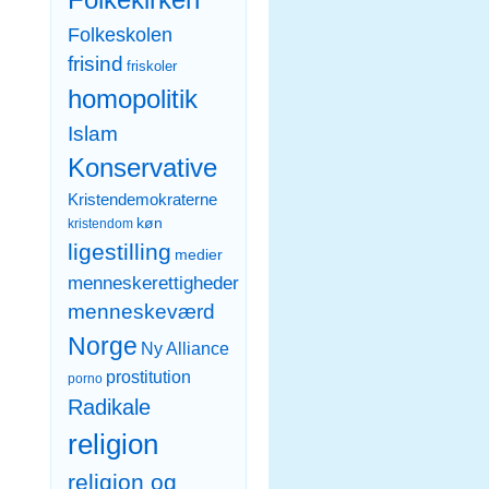
Folkekirken
Folkeskolen
frisind
friskoler
homopolitik
Islam
Konservative
Kristendemokraterne
køn
kristendom
ligestilling
medier
menneskerettigheder
menneskeværd
Norge
Ny Alliance
prostitution
porno
Radikale
religion
religion og