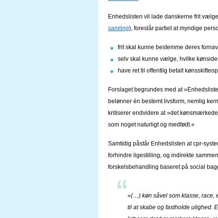
Enhedslisten vil lade danskerne frit vælge 
samling
), foreslår partiet at myndige pers
frit skal kunne bestemme deres fornav
selv skal kunne vælge, hvilke kønside
have ret til offentlig betalt kønsskifte
Forslaget begrundes med at »Enhedslisten a
belønner én bestemt livsform, nemlig ker
kritiserer endvidere at »det kønsmærkede
som noget naturligt og medfødt.«
Samtidig påstår Enhedslisten at cpr-syste
forhindre ligestilling, og indirekte samm
forskelsbehandling baseret på social bagg
»(…) køn såvel som klasse, race, et
til at skabe og fastholde ulighed.