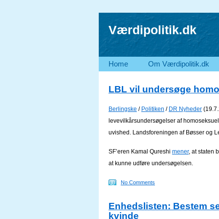
Værdipolitik.dk
Home
Om Værdipolitik.dk
LBL vil undersøge homos
Berlingske
/
Politiken
/
DR Nyheder
(19.7
levevilkårsundersøgelser af homoseksuel
uvished. Landsforeningen af Bøsser og Le
SF’eren Kamal Qureshi
mener
, at staten
at kunne udføre undersøgelsen.
No Comments
Enhedslisten: Bestem se
kvinde